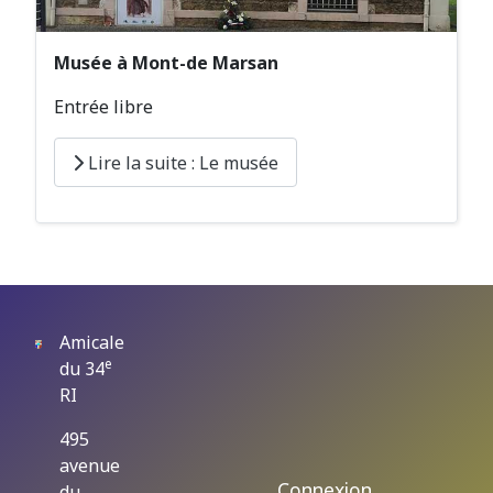
Musée à Mont-de Marsan
Entrée libre
Lire la suite : Le musée
Amicale
e
du 34
RI
495
avenue
Connexion
du